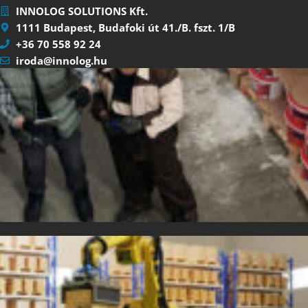
INNOLOG SOLUTIONS Kft.
1111 Budapest, Budafoki út 41./B. fszt. 1/B
+36 70 558 92 24
iroda@innolog.hu