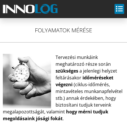
FOLYAMATOK MÉRÉSE
Tervezési munkáink
meghatározó része során
szükséges
a jelenlegi helyzet
feltárásakor
időméréseket
végezni
(ciklus-időmérés,
mintavételes munkanapfelvétel
stb.) annak érdekében, hogy
biztosítani tudjuk terveink
megalapozottságát, valamint
hogy mérni tudjuk
megoldásaink jósági fokát
.