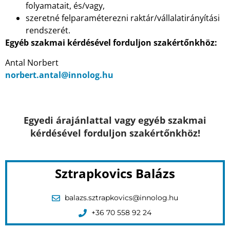
folyamatait, és/vagy,
szeretné felparaméterezni raktár/vállalatirányítási
rendszerét.
Egyéb szakmai kérdésével forduljon szakértőnkhöz:
Antal Norbert
norbert.antal@innolog.hu
Egyedi árajánlattal vagy egyéb szakmai
kérdésével forduljon szakértőnkhöz!
Sztrapkovics Balázs
balazs.sztrapkovics@innolog.hu
+36 70 558 92 24