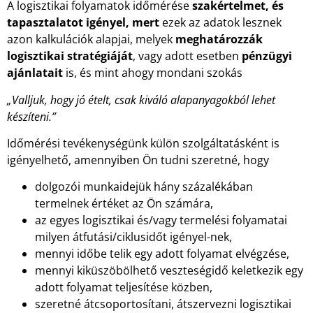
A logisztikai folyamatok időmérése
szakértelmet, és
tapasztalatot igényel, mert
ezek az adatok lesznek
azon kalkulációk alapjai, melyek
meghatározzák
logisztikai stratégiáját
, vagy adott esetben
pénzügyi
ajánlatait
is, és mint ahogy mondani szokás
„Valljuk, hogy jó ételt, csak kiváló alapanyagokból lehet
készíteni.”
Időmérési tevékenységünk külön szolgáltatásként is
igényelhető, amennyiben Ön tudni szeretné, hogy
dolgozói munkaidejük hány százalékában
termelnek értéket az Ön számára,
az egyes logisztikai és/vagy termelési folyamatai
milyen átfutási/ciklusidőt igényel-nek,
mennyi időbe telik egy adott folyamat elvégzése,
mennyi kiküszöbölhető veszteségidő keletkezik egy
adott folyamat teljesítése közben,
szeretné átcsoportosítani, átszervezni logisztikai