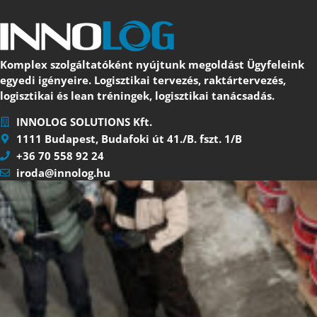
Komplex szolgáltatóként nyújtunk megoldást Ügyfeleink
egyedi igényeire. Logisztikai tervezés, raktártervezés,
logisztikai és lean tréningek, logisztikai tanácsadás.
INNOLOG SOLUTIONS Kft.
1111 Budapest, Budafoki út 41./B. fszt. 1/B
+36 70 558 92 24
iroda@innolog.hu