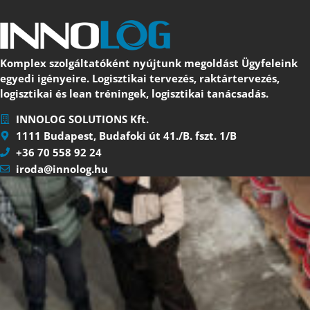
Komplex szolgáltatóként nyújtunk megoldást Ügyfeleink
egyedi igényeire. Logisztikai tervezés, raktártervezés,
logisztikai és lean tréningek, logisztikai tanácsadás.
INNOLOG SOLUTIONS Kft.
1111 Budapest, Budafoki út 41./B. fszt. 1/B
+36 70 558 92 24
iroda@innolog.hu