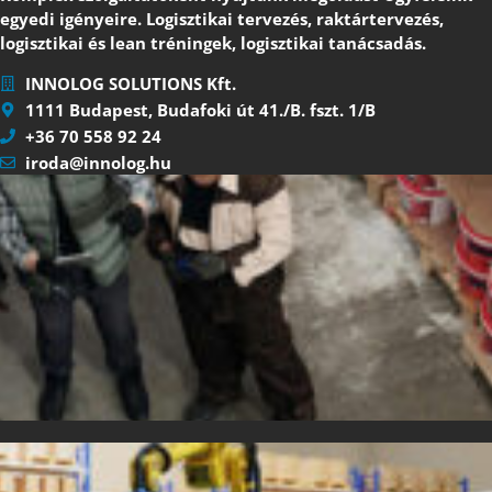
egyedi igényeire. Logisztikai tervezés, raktártervezés,
logisztikai és lean tréningek, logisztikai tanácsadás.
INNOLOG SOLUTIONS Kft.
1111 Budapest, Budafoki út 41./B. fszt. 1/B
+36 70 558 92 24
iroda@innolog.hu