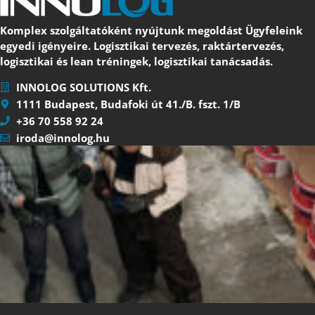
Komplex szolgáltatóként nyújtunk megoldást Ügyfeleink
egyedi igényeire. Logisztikai tervezés, raktártervezés,
logisztikai és lean tréningek, logisztikai tanácsadás.
INNOLOG SOLUTIONS Kft.
1111 Budapest, Budafoki út 41./B. fszt. 1/B
+36 70 558 92 24
iroda@innolog.hu