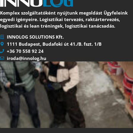
Komplex szolgáltatóként nyújtunk megoldást Ügyfeleink
egyedi igényeire. Logisztikai tervezés, raktártervezés,
logisztikai és lean tréningek, logisztikai tanácsadás.
INNOLOG SOLUTIONS Kft.
1111 Budapest, Budafoki út 41./B. fszt. 1/B
+36 70 558 92 24
iroda@innolog.hu