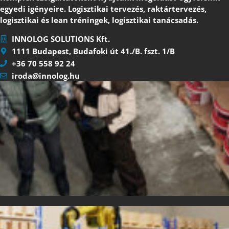
egyedi igényeire. Logisztikai tervezés, raktártervezés,
logisztikai és lean tréningek, logisztikai tanácsadás.
INNOLOG SOLUTIONS Kft.
1111 Budapest, Budafoki út 41./B. fszt. 1/B
+36 70 558 92 24
iroda@innolog.hu