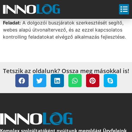
Feladat:
A dolgozói buszjáratok szerkesztését segítő,
webes alapú útvonaltervező, és az ezzel kapcsolatos
kontrolling feladatokat elvégző alkalmazás fejlesztése.
Tetszik az oldalunk? Ossza meg másokkal is!
Komplex szolgáltatóként nyújtunk megoldást Ügyfeleink