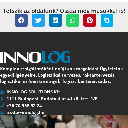
Tetszik az oldalunk? Ossza meg másokkal is!
Komplex szolgáltatóként nyújtunk megoldást Ügyfeleink
egyedi igényeire. Logisztikai tervezés, raktártervezés,
logisztikai és lean tréningek, logisztikai tanácsadás.
INNOLOG SOLUTIONS Kft.
1111 Budapest, Budafoki út 41./B. fszt. 1/B
+36 70 558 92 24
iroda@innolog.hu