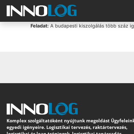
Feladat:
A budapesti kiszolgálás több száz ig
Komplex szolgáltatóként nyújtunk megoldást Ügyfelein
egyedi igényeire. Logisztikai tervezés, raktártervezés,
logisztikai és lean tréningek, logisztikai tanácsadás.