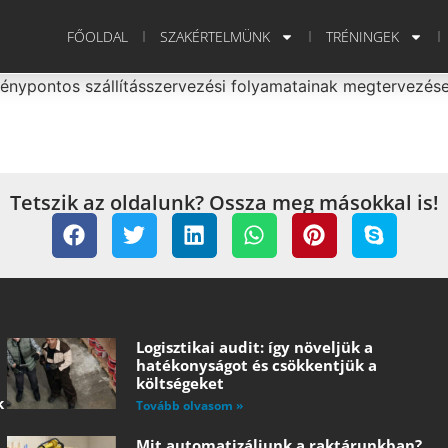
FŐOLDAL
SZAKÉRTELMÜNK
TRÉNINGEK
énypontos szállításszervezési folyamatainak megtervezése
Tetszik az oldalunk? Ossza meg másokkal is!
Logisztikai audit: így növeljük a
hatékonyságot és csökkentjük a
költségeket
k
Tovább olvasom »
Mit automatizáljunk a raktárunkban?