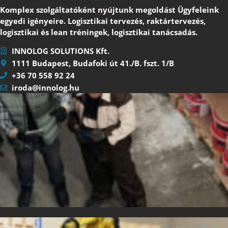
Komplex szolgáltatóként nyújtunk megoldást Ügyfeleink
egyedi igényeire. Logisztikai tervezés, raktártervezés,
logisztikai és lean tréningek, logisztikai tanácsadás.
INNOLOG SOLUTIONS Kft.
1111 Budapest, Budafoki út 41./B. fszt. 1/B
+36 70 558 92 24
iroda@innolog.hu