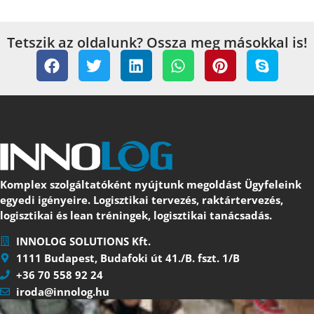
Tetszik az oldalunk? Ossza meg másokkal is!
Komplex szolgáltatóként nyújtunk megoldást Ügyfeleink
egyedi igényeire. Logisztikai tervezés, raktártervezés,
logisztikai és lean tréningek, logisztikai tanácsadás.
INNOLOG SOLUTIONS Kft.
1111 Budapest, Budafoki út 41./B. fszt. 1/B
+36 70 558 92 24
iroda@innolog.hu