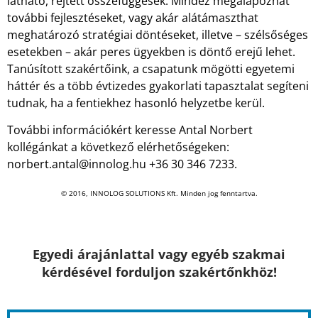
látható, rejtett összefüggések. Mindez megalapozhat
további fejlesztéseket, vagy akár alátámaszthat
meghatározó stratégiai döntéseket, illetve – szélsőséges
esetekben – akár peres ügyekben is döntő erejű lehet.
Tanúsított szakértőink, a csapatunk mögötti egyetemi
háttér és a több évtizedes gyakorlati tapasztalat segíteni
tudnak, ha a fentiekhez hasonló helyzetbe kerül.
További információkért keresse Antal Norbert
kollégánkat a következő elérhetőségeken:
norbert.antal@innolog.hu +36 30 346 7233.
© 2016, INNOLOG SOLUTIONS Kft. Minden jog fenntartva.
Egyedi árajánlattal vagy egyéb szakmai
kérdésével forduljon szakértőnkhöz!