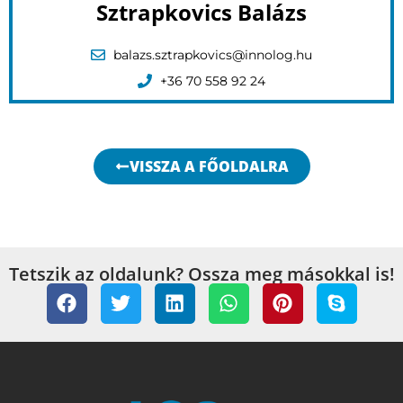
Sztrapkovics Balázs
balazs.sztrapkovics@innolog.hu
+36 70 558 92 24
VISSZA A FŐOLDALRA
Tetszik az oldalunk? Ossza meg másokkal is!