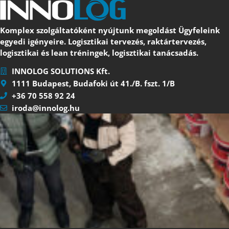
Komplex szolgáltatóként nyújtunk megoldást Ügyfeleink
egyedi igényeire. Logisztikai tervezés, raktártervezés,
logisztikai és lean tréningek, logisztikai tanácsadás.
INNOLOG SOLUTIONS Kft.
1111 Budapest, Budafoki út 41./B. fszt. 1/B
+36 70 558 92 24
iroda@innolog.hu