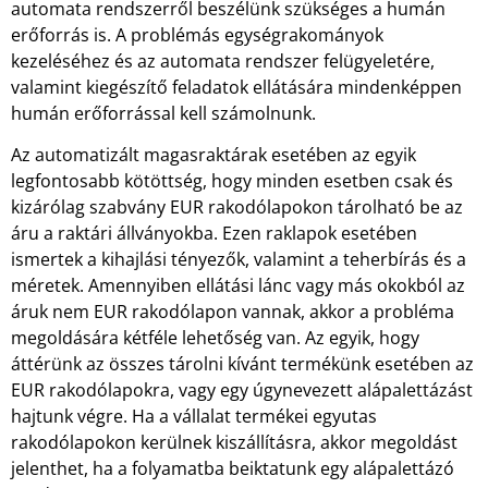
automata rendszerről beszélünk szükséges a humán
erőforrás is. A problémás egységrakományok
kezeléséhez és az automata rendszer felügyeletére,
valamint kiegészítő feladatok ellátására mindenképpen
humán erőforrással kell számolnunk.
Az automatizált magasraktárak esetében az egyik
legfontosabb kötöttség, hogy minden esetben csak és
kizárólag szabvány EUR rakodólapokon tárolható be az
áru a raktári állványokba. Ezen raklapok esetében
ismertek a kihajlási tényezők, valamint a teherbírás és a
méretek. Amennyiben ellátási lánc vagy más okokból az
áruk nem EUR rakodólapon vannak, akkor a probléma
megoldására kétféle lehetőség van. Az egyik, hogy
áttérünk az összes tárolni kívánt termékünk esetében az
EUR rakodólapokra, vagy egy úgynevezett alápalettázást
hajtunk végre. Ha a vállalat termékei egyutas
rakodólapokon kerülnek kiszállításra, akkor megoldást
jelenthet, ha a folyamatba beiktatunk egy alápalettázó