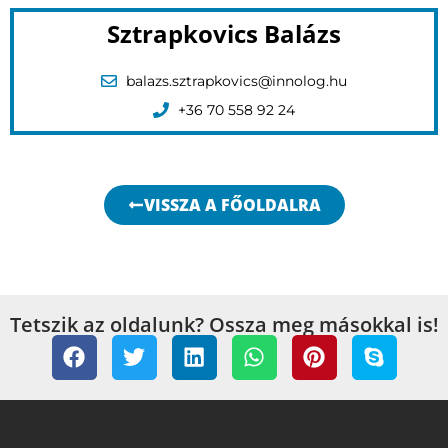
Sztrapkovics Balázs
balazs.sztrapkovics@innolog.hu
+36 70 558 92 24
VISSZA A FŐOLDALRA
Tetszik az oldalunk? Ossza meg másokkal is!