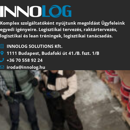
Komplex szolgáltatóként nyújtunk megoldást Ügyfeleink
egyedi igényeire. Logisztikai tervezés, raktártervezés,
logisztikai és lean tréningek, logisztikai tanácsadás.
INNOLOG SOLUTIONS Kft.
1111 Budapest, Budafoki út 41./B. fszt. 1/B
+36 70 558 92 24
iroda@innolog.hu