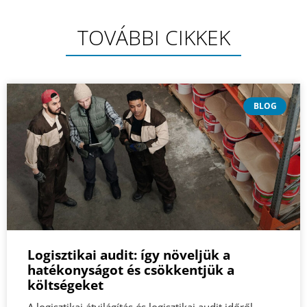
TOVÁBBI CIKKEK
BLOG
Logisztikai audit: így növeljük a
hatékonyságot és csökkentjük a
költségeket
A logisztikai átvilágítás és logisztikai audit időről