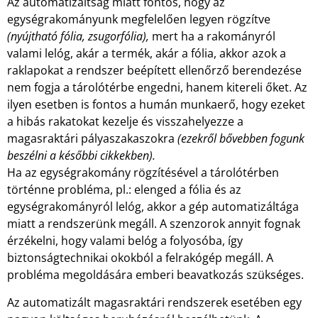
Az automatizáltság miatt fontos, hogy az
egységrakományunk megfelelően legyen rögzítve
(nyújtható fólia, zsugorfólia),
mert ha a rakományról
valami lelóg, akár a termék, akár a fólia, akkor azok a
raklapokat a rendszer beépített ellenőrző berendezése
nem fogja a tárolótérbe engedni, hanem kitereli őket. Az
ilyen esetben is fontos a humán munkaerő, hogy ezeket
a hibás rakatokat kezelje és visszahelyezze a
magasraktári pályaszakaszokra
(ezekről bővebben fogunk
beszélni a későbbi cikkekben).
Ha az egységrakomány rögzítésével a tárolótérben
történne probléma, pl.: elenged a fólia és az
egységrakományról lelóg, akkor a gép automatizáltága
miatt a rendszerünk megáll. A szenzorok annyit fognak
érzékelni, hogy valami belóg a folyosóba, így
biztonságtechnikai okokból a felrakógép megáll. A
probléma megoldására emberi beavatkozás szükséges.
Az automatizált magasraktári rendszerek esetében egy