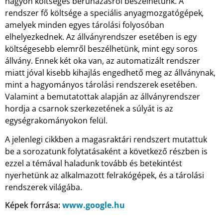
nagyon költséges beruházásról beszélhetünk. A
rendszer fő költsége a speciális anyagmozgatógépek
,
amelyek minden egyes tárolási folyosóban
elhelyezkednek. Az állványrendszer esetében is egy
költségesebb elemről beszélhetünk, mint egy soros
állvány. Ennek két oka van, az automatizált rendszer
miatt jóval kisebb kihajlás engedhető meg az állványnak,
mint a hagyományos tárolási rendszerek esetében.
Valamint a bemutatottak alapján az állványrendszer
hordja a csarnok szerkezetének a súlyát is az
egységrakományokon felül.
A jelenlegi cikkben a magasraktári rendszert mutattuk
be a sorozatunk folytatásaként a következő részben is
ezzel a témával haladunk tovább és betekintést
nyerhetünk az alkalmazott felrakógépek, és a tárolási
rendszerek világába.
Képek forrása:
www.google.hu