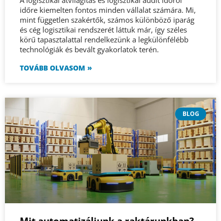
időre kiemelten fontos minden vállalat számára. Mi,
mint független szakértők, számos különböző iparág
és cég logisztikai rendszerét láttuk már, így széles
körű tapasztalattal rendelkezünk a legkülönfélébb
technológiák és bevált gyakorlatok terén.
TOVÁBB OLVASOM »
BLOG
Mit automatizáljunk a raktárunkban?