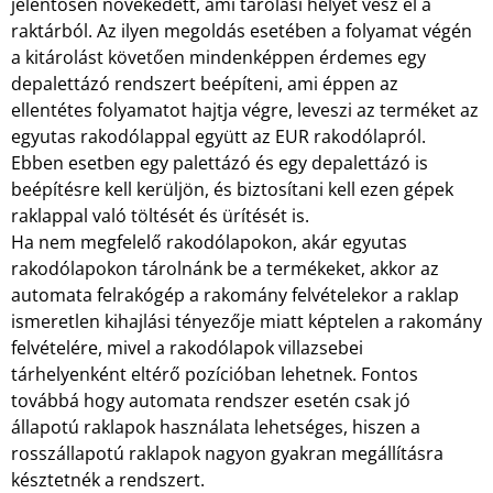
jelentősen növekedett, ami tárolási helyet vesz el a
raktárból. Az ilyen megoldás esetében a folyamat végén
a kitárolást követően mindenképpen érdemes egy
depalettázó rendszert beépíteni, ami éppen az
ellentétes folyamatot hajtja végre, leveszi az terméket az
egyutas rakodólappal együtt az EUR rakodólapról.
Ebben esetben egy palettázó és egy depalettázó is
beépítésre kell kerüljön, és biztosítani kell ezen gépek
raklappal való töltését és ürítését is.
Ha nem megfelelő rakodólapokon, akár egyutas
rakodólapokon tárolnánk be a termékeket, akkor az
automata felrakógép a rakomány felvételekor a raklap
ismeretlen kihajlási tényezője miatt képtelen a rakomány
felvételére, mivel a rakodólapok villazsebei
tárhelyenként eltérő pozícióban lehetnek. Fontos
továbbá hogy automata rendszer esetén csak jó
állapotú raklapok használata lehetséges, hiszen a
rosszállapotú raklapok nagyon gyakran megállításra
késztetnék a rendszert.