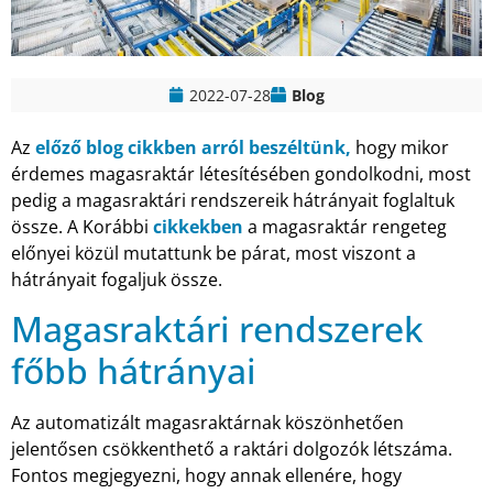
2022-07-28
Blog
Az
előző blog cikkben arról beszéltünk,
hogy mikor
érdemes magasraktár létesítésében gondolkodni, most
pedig a magasraktári rendszereik hátrányait foglaltuk
össze. A Korábbi
cikkekben
a magasraktár rengeteg
előnyei közül mutattunk be párat, most viszont a
hátrányait fogaljuk össze.
Magasraktári rendszerek
főbb hátrányai
Az automatizált magasraktárnak köszönhetően
jelentősen csökkenthető a raktári dolgozók létszáma.
Fontos megjegyezni, hogy annak ellenére, hogy