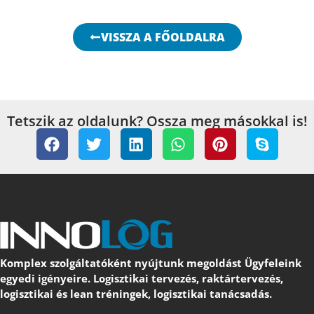
Komplex szolgáltatóként nyújtunk megoldást Ügyfeleink
egyedi igényeire. Logisztikai tervezés, raktártervezés,
logisztikai és lean tréningek, logisztikai tanácsadás.
INNOLOG SOLUTIONS Kft.
1111 Budapest, Budafoki út 41./B. fszt. 1/B
+36 70 558 92 24
iroda@innolog.hu