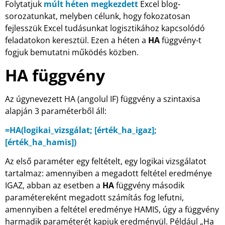
Folytatjuk
múlt héten megkezdett
Excel blog-
sorozatunkat, melyben célunk, hogy fokozatosan
fejlesszük Excel tudásunkat logisztikához kapcsolódó
feladatokon keresztül. Ezen a héten a
HA
függvény-t
fogjuk bemutatni működés közben.
HA függvény
Az úgynevezett HA (angolul IF) függvény a szintaxisa
alapján 3 paraméterből áll:
=HA(logikai_vizsgálat; [érték_ha_igaz];
[érték_ha_hamis])
Az első paraméter egy feltételt, egy logikai vizsgálatot
tartalmaz: amennyiben a megadott feltétel eredménye
IGAZ, abban az esetben a
HA
függvény második
paramétereként megadott számítás fog lefutni,
amennyiben a feltétel eredménye HAMIS, úgy a függvény
harmadik paraméterét kapjuk eredményül. Például „Ha