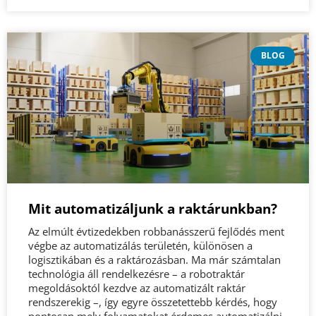
Mit automatizáljunk a raktárunkban?
Az elmúlt évtizedekben robbanásszerű fejlődés ment
végbe az automatizálás területén, különösen a
logisztikában és a raktározásban. Ma már számtalan
technológia áll rendelkezésre – a robotraktár
megoldásoktól kezdve az automatizált raktár
rendszerekig –, így egyre összetettebb kérdés, hogy
pontosan mely folyamatokat érdemes automatizálni,
és milyen technológiát célszerű választani.
TOVÁBB OLVASOM »
BLOG