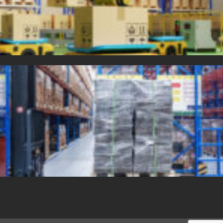
Copyright 2025
INNOLOG SOLUTIONS Kft.
Minden jog fenntartva. |
Impresszum
|
Adatvédelem
Development & Template System:
DarkFire Web Studio