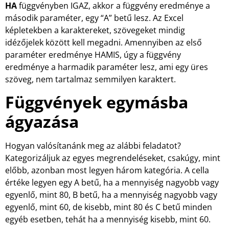
HA
függvényben IGAZ, akkor a függvény eredménye a
második paraméter, egy “A” betű lesz. Az Excel
képletekben a karaktereket, szövegeket mindig
idézőjelek között kell megadni. Amennyiben az első
paraméter eredménye HAMIS, úgy a függvény
eredménye a harmadik paraméter lesz, ami egy üres
szöveg, nem tartalmaz semmilyen karaktert.
Függvények egymásba
ágyazása
Hogyan valósítanánk meg az alábbi feladatot?
Kategorizáljuk az egyes megrendeléseket, csakúgy, mint
előbb, azonban most legyen három kategória. A cella
értéke legyen egy A betű, ha a mennyiség nagyobb vagy
egyenlő, mint 80, B betű, ha a mennyiség nagyobb vagy
egyenlő, mint 60, de kisebb, mint 80 és C betű minden
egyéb esetben, tehát ha a mennyiség kisebb, mint 60.