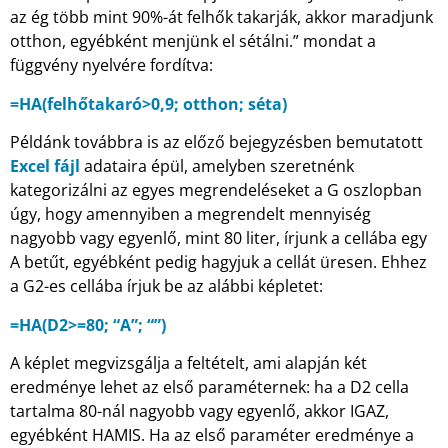
az ég több mint 90%-át felhők takarják, akkor maradjunk
otthon, egyébként menjünk el sétálni.” mondat a
függvény nyelvére fordítva:
=HA(felhőtakaró>0,9; otthon; séta)
Példánk továbbra is az előző bejegyzésben bemutatott
Excel fájl
adataira épül, amelyben szeretnénk
kategorizálni az egyes megrendeléseket a G oszlopban
úgy, hogy amennyiben a megrendelt mennyiség
nagyobb vagy egyenlő, mint 80 liter, írjunk a cellába egy
A betűt, egyébként pedig hagyjuk a cellát üresen. Ehhez
a G2-es cellába írjuk be az alábbi képletet:
=HA(D2>=80; “A”; “”)
A képlet megvizsgálja a feltételt, ami alapján két
eredménye lehet az első paraméternek: ha a D2 cella
tartalma 80-nál nagyobb vagy egyenlő, akkor IGAZ,
egyébként HAMIS. Ha az első paraméter eredménye a