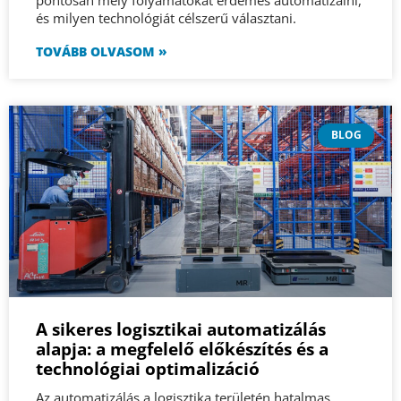
A sikeres logisztikai automatizálás
alapja: a megfelelő előkészítés és a
technológiai optimalizáció
Az automatizálás a logisztika területén hatalmas
lehetőségeket rejt magában: gyorsabb kiszolgálás,
kevesebb hibalehetőség és optimalizált raktári
működés. Azonban a roboraktárak és más korszerű
technológiák bevezetése előtt elengedhetetlen az
alapos előkészítés és a stratégiai optimalizáció.
TOVÁBB OLVASOM »