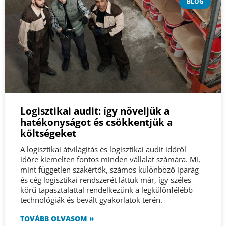
Logisztikai audit: így növeljük a
hatékonyságot és csökkentjük a
költségeket
A logisztikai átvilágítás és logisztikai audit időről
időre kiemelten fontos minden vállalat számára. Mi,
mint független szakértők, számos különböző iparág
és cég logisztikai rendszerét láttuk már, így széles
körű tapasztalattal rendelkezünk a legkülönfélébb
technológiák és bevált gyakorlatok terén.
TOVÁBB OLVASOM »
BLOG