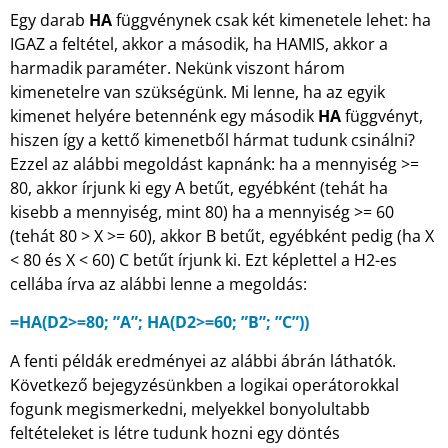
Egy darab
HA
függvénynek csak két kimenetele lehet: ha
IGAZ a feltétel, akkor a második, ha HAMIS, akkor a
harmadik paraméter. Nekünk viszont három
kimenetelre van szükségünk. Mi lenne, ha az egyik
kimenet helyére betennénk egy második
HA
függvényt,
hiszen így a kettő kimenetből hármat tudunk csinálni?
Ezzel az alábbi megoldást kapnánk: ha a mennyiség >=
80, akkor írjunk ki egy A betűt, egyébként (tehát ha
kisebb a mennyiség, mint 80) ha a mennyiség >= 60
(tehát 80 > X >= 60), akkor B betűt, egyébként pedig (ha X
< 80 és X < 60) C betűt írjunk ki. Ezt képlettel a H2-es
cellába írva az alábbi lenne a megoldás:
=HA(D2>=80; ”A”; HA(D2>=60; ”B”; ”C”))
A fenti példák eredményei az alábbi ábrán láthatók.
Következő bejegyzésünkben a logikai operátorokkal
fogunk megismerkedni, melyekkel bonyolultabb
feltételeket is létre tudunk hozni egy döntés