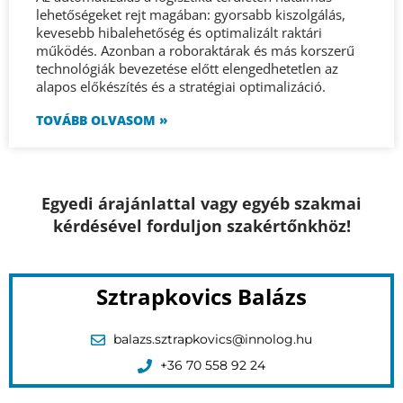
Egyedi árajánlattal vagy egyéb szakmai
kérdésével forduljon szakértőnkhöz!
Sztrapkovics Balázs
balazs.sztrapkovics@innolog.hu
+36 70 558 92 24
VISSZA A FŐOLDALRA
Tetszik az oldalunk? Ossza meg másokkal is!