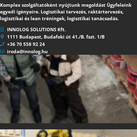
Komplex szolgáltatóként nyújtunk megoldást Ügyfeleink
egyedi igényeire. Logisztikai tervezés, raktártervezés,
logisztikai és lean tréningek, logisztikai tanácsadás.
INNOLOG SOLUTIONS Kft.
1111 Budapest, Budafoki út 41./B. fszt. 1/B
+36 70 558 92 24
iroda@innolog.hu