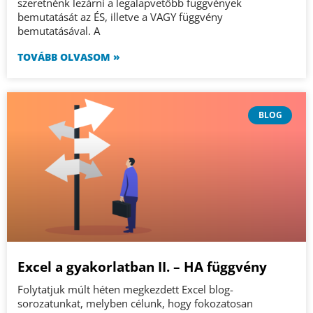
szeretnénk lezárni a legalapvetőbb függvények
bemutatását az ÉS, illetve a VAGY függvény
bemutatásával. A
TOVÁBB OLVASOM »
BLOG
Excel a gyakorlatban II. – HA függvény
Folytatjuk múlt héten megkezdett Excel blog-
sorozatunkat, melyben célunk, hogy fokozatosan