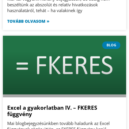
beszéltünk az abszolút és relatív hivatkozások
használatáról, tehát – ha valakinek így
TOVÁBB OLVASOM »
BLOG
Excel a gyakorlatban IV. – FKERES
függvény
Mai blogbejegyzésünkben tovább haladunk az Excel
függvények rögös útján, az FKERES függvény kerül