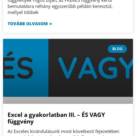
bemutatásra néhány egyszerűbb példán keresztül,
mellyel többek
TOVÁBB OLVASOM »
BLOG
Excel a gyakorlatban III. – ÉS VAGY
függvény
Az Exceles kirándulásunk most következő fejezetében